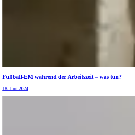
Fußball-EM während der Arbeitszeit – was tun?
18. Juni 2024