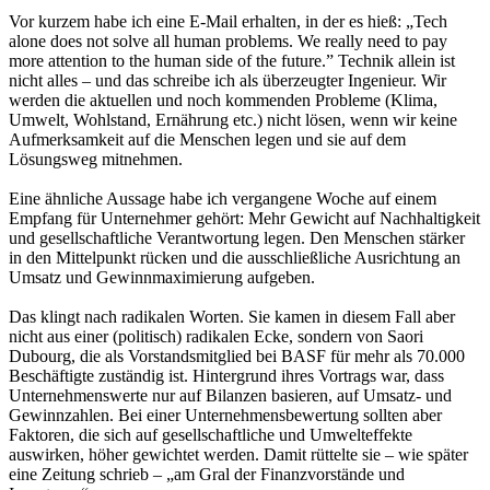
Vor kurzem habe ich eine E-Mail erhalten, in der es hieß: „Tech
alone does not solve all human problems. We really need to pay
more attention to the human side of the future.” Technik allein ist
nicht alles – und das schreibe ich als überzeugter Ingenieur. Wir
werden die aktuellen und noch kommenden Probleme (Klima,
Umwelt, Wohlstand, Ernährung etc.) nicht lösen, wenn wir keine
Aufmerksamkeit auf die Menschen legen und sie auf dem
Lösungsweg mitnehmen.
Eine ähnliche Aussage habe ich vergangene Woche auf einem
Empfang für Unternehmer gehört: Mehr Gewicht auf Nachhaltigkeit
und gesellschaftliche Verantwortung legen. Den Menschen stärker
in den Mittelpunkt rücken und die ausschließliche Ausrichtung an
Umsatz und Gewinnmaximierung aufgeben.
Das klingt nach radikalen Worten. Sie kamen in diesem Fall aber
nicht aus einer (politisch) radikalen Ecke, sondern von Saori
Dubourg, die als Vorstandsmitglied bei BASF für mehr als 70.000
Beschäftigte zuständig ist. Hintergrund ihres Vortrags war, dass
Unternehmenswerte nur auf Bilanzen basieren, auf Umsatz- und
Gewinnzahlen. Bei einer Unternehmensbewertung sollten aber
Faktoren, die sich auf gesellschaftliche und Umwelteffekte
auswirken, höher gewichtet werden. Damit rüttelte sie – wie später
eine Zeitung schrieb – „am Gral der Finanzvorstände und