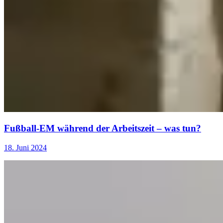
Fußball-EM während der Arbeitszeit – was tun?
18. Juni 2024