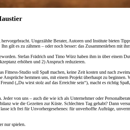
Haustier
 hervorgebracht. Ungezählte Berater, Autoren und Institute bieten Tip
 Ihn gilt es zu zähmen – oder noch besser: das Zusammenleben mit ihm 
geworden. Stefan Frädrich und Timo Würz haben ihm in über einem Du
Akzeptanz erhöhen und 2) Anspruch reduzieren.
s Fitness-Studio soll Spaß machen, keine Zeit kosten und nach zweima
o hohe Ansprüche hemmen uns, mit einem Projekt überhaupt zu beginnen
reund („Du wirst stolz auf das Erreichte sein“), macht es richtig Spaß,
n. Jeder von uns – auch die wie ich als Unternehmer oder Personalberat
bilanz wie die Gezeiten zur Küste. Schlechten Tag gehabt? Dann versu
lasse ich frei für Unvorhergesehenes: für unverhoffte Aufträge, unver
r nur spielen.